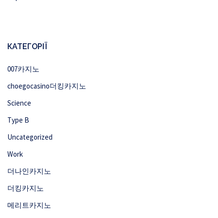
КАТЕГОРІЇ
007카지노
choegocasino더킹카지노
Science
Type B
Uncategorized
Work
더나인카지노
더킹카지노
메리트카지노