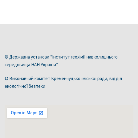
© Державна установа “Інститут геохімії навколишнього
середовища НАН України”
© Виконавчий комітет Кременчуцької міської ради, відділ
екологічної безпеки