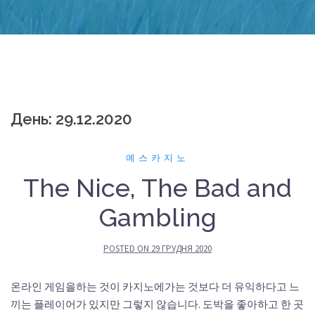
День: 29.12.2020
예스카지노
The Nice, The Bad and
Gambling
POSTED ON
29 ГРУДНЯ 2020
온라인 게임을하는 것이 카지노에가는 것보다 더 유익하다고 느
끼는 플레이어가 있지만 그렇지 않습니다. 도박을 좋아하고 한 곳