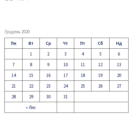
Грудень 2020
Пн
Вт
Ср
Чт
Пт
Сб
Нд
1
2
3
4
5
6
7
8
9
10
11
12
13
14
15
16
17
18
19
20
21
22
23
24
25
26
27
28
29
30
31
« Лис