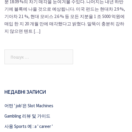
분 18.09 %의 차기 매각을 눈여겨볼 수있다. 나머지는 내년 하반
기에 블록에 나올 것으로 예상됩니다. 미국 펀드는 현대차 2.9 %,
기아차 2.1 %, 현대 모비스 2.6 % 등 모든 지분을 1 조 5000 억원에
매입 한 지 20 개월 만에 매각했다고 밝혔다. 말뚝이 충분히 강하
지 않으면 텐트 […]
Пошук:
НЕДАВНІ ЗАПИСИ
어떤 ' job'은 Slot Machines
Gambling 리뷰 및 가이드
사용 Sports 예 : a ' career '